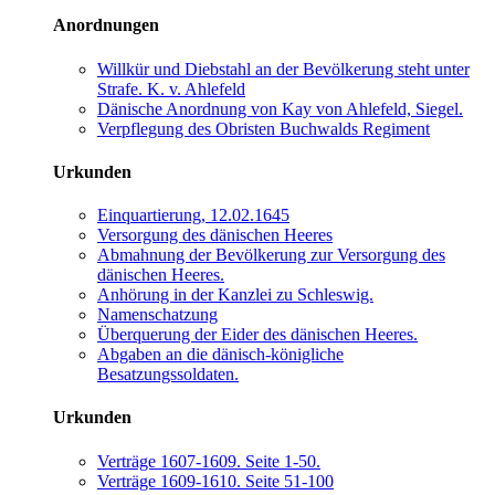
Anordnungen
Willkür und Diebstahl an der Bevölkerung steht unter
Strafe. K. v. Ahlefeld
Dänische Anordnung von Kay von Ahlefeld, Siegel.
Verpflegung des Obristen Buchwalds Regiment
Urkunden
Einquartierung, 12.02.1645
Versorgung des dänischen Heeres
Abmahnung der Bevölkerung zur Versorgung des
dänischen Heeres.
Anhörung in der Kanzlei zu Schleswig.
Namenschatzung
Überquerung der Eider des dänischen Heeres.
Abgaben an die dänisch-königliche
Besatzungssoldaten.
Urkunden
Verträge 1607-1609. Seite 1-50.
Verträge 1609-1610. Seite 51-100