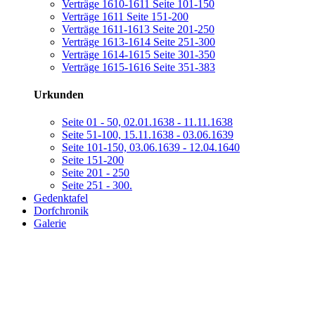
Verträge 1610-1611 Seite 101-150
Verträge 1611 Seite 151-200
Verträge 1611-1613 Seite 201-250
Verträge 1613-1614 Seite 251-300
Verträge 1614-1615 Seite 301-350
Verträge 1615-1616 Seite 351-383
Urkunden
Seite 01 - 50, 02.01.1638 - 11.11.1638
Seite 51-100, 15.11.1638 - 03.06.1639
Seite 101-150, 03.06.1639 - 12.04.1640
Seite 151-200
Seite 201 - 250
Seite 251 - 300.
Gedenktafel
Dorfchronik
Galerie
Chronik Hennstedt