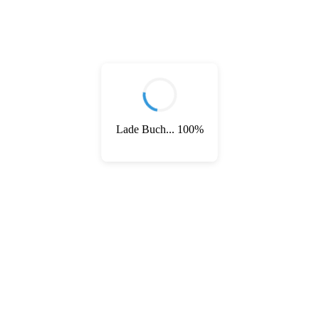
1614-1650.
[2] Contribution = Zwangserhebung von Geldbeträgen im
feindlichen Gebiet durch Besatzungstruppen.
[3] Ao mit einem Überstrich = Kontraktionszeichen,
bedeutet, dass das Wort Anno verkürzt (kontrahiert)
wurde.
Lade Buch... 100%